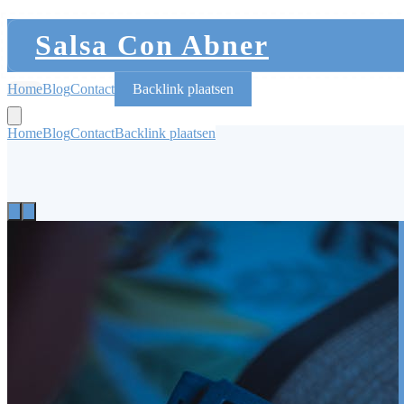
Salsa Con Abner
Home
Blog
Contact
Backlink plaatsen
Home
Blog
Contact
Backlink plaatsen